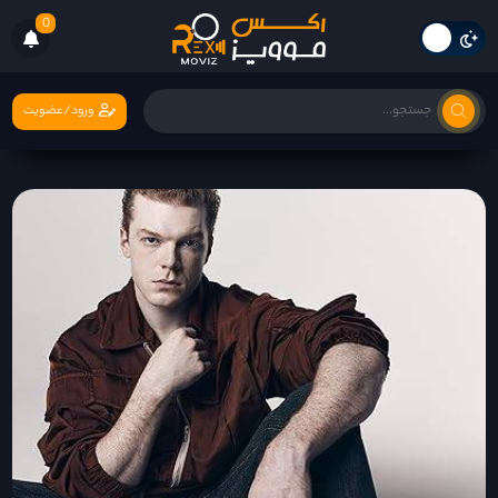
0
ورود/عضویت