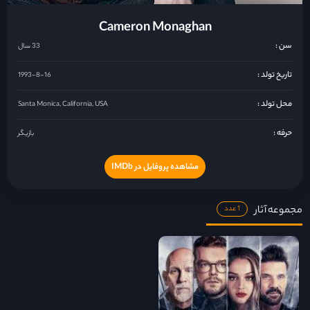
Cameron Monaghan
سن :
33 سال
تاریخ تولد :
1993-8-16
محل تولد :
Santa Monica, California, USA
حرفه :
بازیگر
مشاهده پروفایل در IMDb
مجموعه آثار
1 عدد