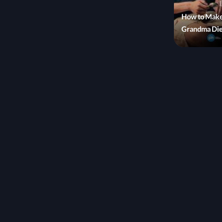
How to Make
Grandma Di