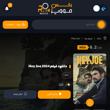
0
ورود/عضویت
خانه
فیلم ها
Hey Joe
6.2
IMDb
دانلود فیلم Hey Joe 2024
درام
223
پخش آنلاین
اعلان فیلم