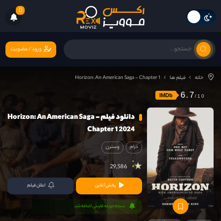
0
ورود/عضویت
خانه
فیلم ها
Horizon: An American Saga - Chapter 1
6.7
IMDb
دانلود فیلم Horizon: An American Saga –
Chapter 1 2024
درام
وسترن
29,586
پخش آنلاین
اعلان فیلم
نسخه دوبله فارسی اضافه شد.